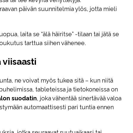
a tai tee kevyitä venyttelyjä.
euraavan päivän suunnitelmia ylös, jotta mieli
ua, laita se “älä häiritse” -tilaan tai jätä se
oukutus tarttua siihen vähenee.
viisaasti
unta, ne voivat myös tukea sitä – kun niitä
puhelimissa, tableteissa ja tietokoneissa on
alon suodatin
, joka vähentää sinertävää valoa
nistymään automaattisesti pari tuntia ennen
ksia, jotka seuraavat ruutuaikaasi tai