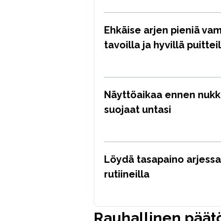
Ehkäise arjen pieniä vam
tavoilla ja hyvillä puittei
Näyttöaikaa ennen nuk
suojaat untasi
Löydä tasapaino arjessa p
rutiineilla
Rauhallinen päätö