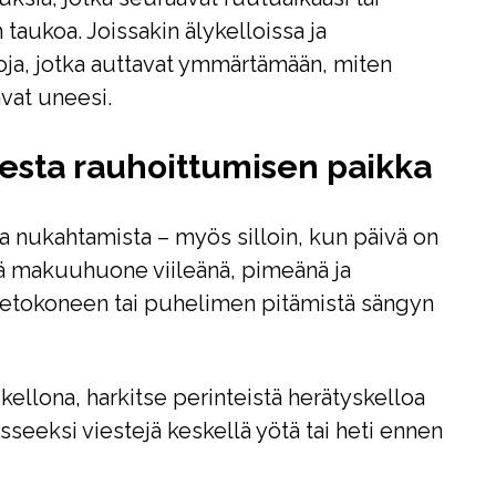
taukoa. Joissakin älykelloissa ja
oja, jotka auttavat ymmärtämään, miten
avat uneesi.
sta rauhoittumisen paikka
 nukahtamista – myös silloin, kun päivä on
dä makuuhuone viileänä, pimeänä ja
, tietokoneen tai puhelimen pitämistä sängyn
kellona, harkitse perinteistä herätyskelloa
aisseeksi viestejä keskellä yötä tai heti ennen