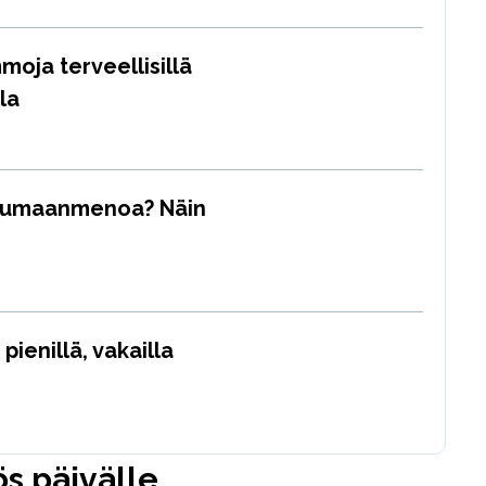
moja terveellisillä
lla
kumaanmenoa? Näin
ienillä, vakailla
s päivälle