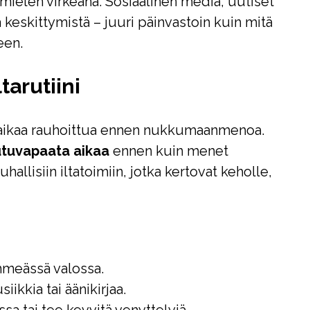
 mielen virkeänä. Sosiaalinen media, uutiset
ja keskittymistä – juuri päinvastoin kuin mitä
een.
tarutiini
e aikaa rauhoittua ennen nukkumaanmenoa.
utuvapaata aikaa
ennen kuin menet
hallisiin iltatoimiin, jotka kertovat keholle,
ehmeässä valossa.
ikkia tai äänikirjaa.