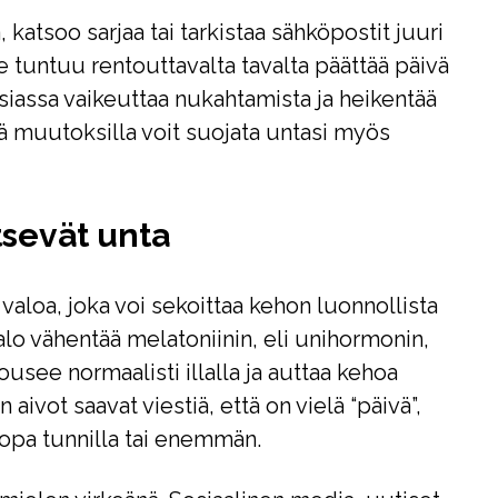
katsoo sarjaa tai tarkistaa sähköpostit juuri
untuu rentouttavalta tavalta päättää päivä
siassa vaikeuttaa nukahtamista ja heikentää
lä muutoksilla voit suojata untasi myös
tsevät unta
 valoa, joka voi sekoittaa kehon luonnollista
lo vähentää melatoniinin, eli unihormonin,
ousee normaalisti illalla ja auttaa kehoa
ivot saavat viestiä, että on vielä “päivä”,
jopa tunnilla tai enemmän.