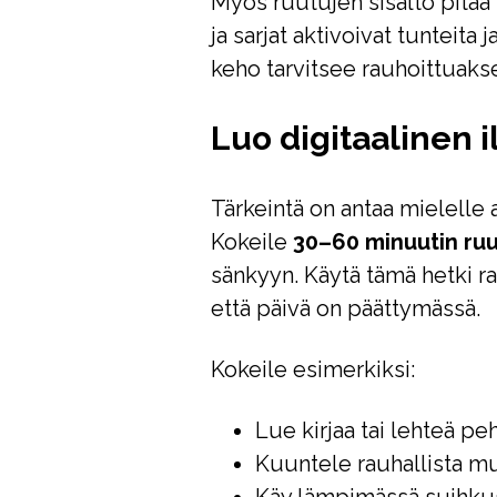
Myös ruutujen sisältö pitää
ja sarjat aktivoivat tunteita 
keho tarvitsee rauhoittuaks
Luo digitaalinen il
Tärkeintä on antaa mielell
Kokeile
30–60 minuutin ru
sänkyyn. Käytä tämä hetki rau
että päivä on päättymässä.
Kokeile esimerkiksi:
Lue kirjaa tai lehteä p
Kuuntele rauhallista musi