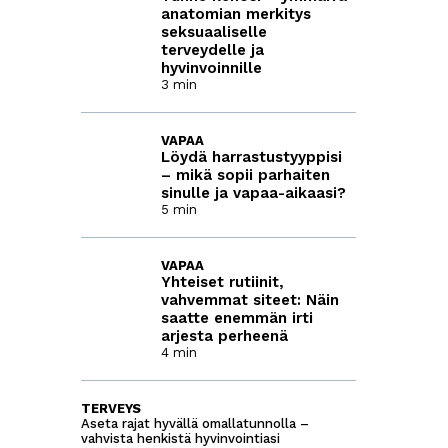
anatomian merkitys
seksuaaliselle
terveydelle ja
hyvinvoinnille
3 min
VAPAA
Löydä harrastustyyppisi
– mikä sopii parhaiten
sinulle ja vapaa-aikaasi?
5 min
VAPAA
Yhteiset rutiinit,
vahvemmat siteet: Näin
saatte enemmän irti
arjesta perheenä
4 min
TERVEYS
Aseta rajat hyvällä omallatunnolla –
vahvista henkistä hyvinvointiasi