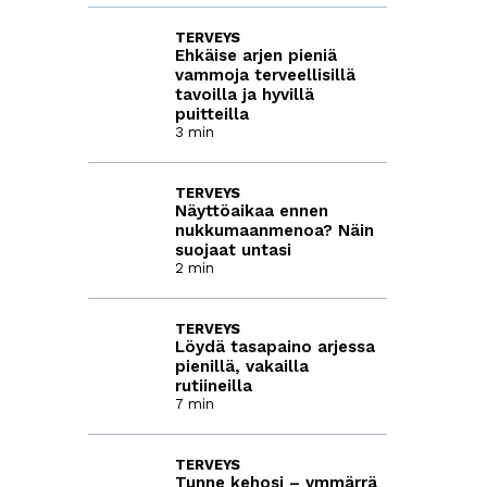
TERVEYS
Ehkäise arjen pieniä
vammoja terveellisillä
tavoilla ja hyvillä
puitteilla
3 min
TERVEYS
Näyttöaikaa ennen
nukkumaanmenoa? Näin
suojaat untasi
2 min
TERVEYS
Löydä tasapaino arjessa
pienillä, vakailla
rutiineilla
7 min
TERVEYS
Tunne kehosi – ymmärrä