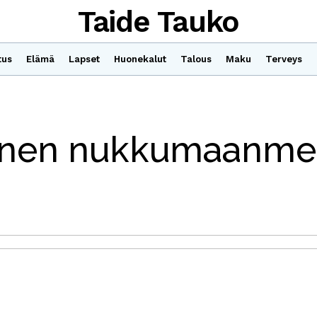
Taide Tauko
tus
Elämä
Lapset
Huonekalut
Talous
Maku
Terveys
nnen nukkumaanme