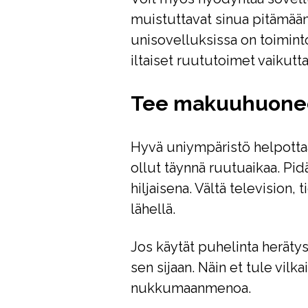
muistuttavat sinua pitämään 
unisovelluksissa on toimint
iltaiset ruututoimet vaikutt
Tee makuuhuonee
Hyvä uniympäristö helpottaa
ollut täynnä ruutuaikaa. Pi
hiljaisena. Vältä television
lähellä.
Jos käytät puhelinta herätys
sen sijaan. Näin et tule vilk
nukkumaanmenoa.