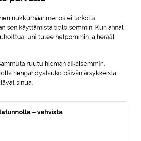
nen nukkumaanmenoa ei tarkoita
an sen käyttämistä tietoisemmin. Kun annat
uhoittua, uni tulee helpommin ja heräät
: sammuta ruutu hieman aikaisemmin,
n olla hengähdystauko päivän ärsykkeistä.
ttävät sinua.
latunnolla – vahvista