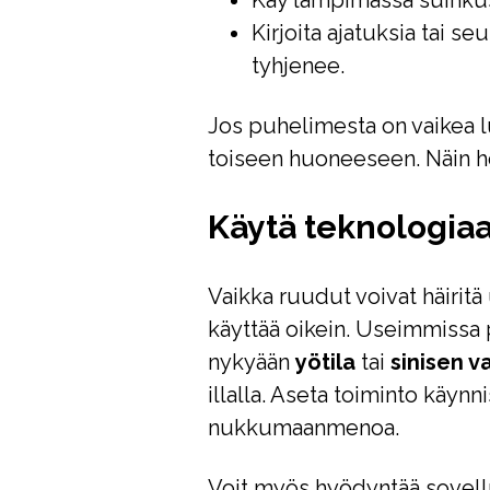
Käy lämpimässä suihkuss
Kirjoita ajatuksia tai s
tyhjenee.
Jos puhelimesta on vaikea luop
toiseen huoneeseen. Näin h
Käytä teknologiaa 
Vaikka ruudut voivat häiritä 
käyttää oikein. Useimmissa 
nykyään
yötila
tai
sinisen v
illalla. Aseta toiminto käyn
nukkumaanmenoa.
Voit myös hyödyntää sovellu