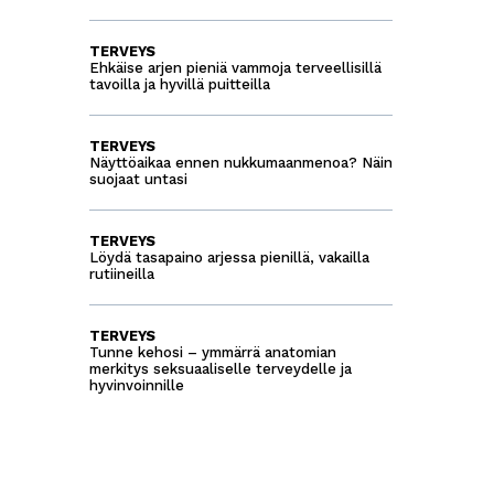
TERVEYS
Ehkäise arjen pieniä vammoja terveellisillä
tavoilla ja hyvillä puitteilla
TERVEYS
Näyttöaikaa ennen nukkumaanmenoa? Näin
suojaat untasi
TERVEYS
Löydä tasapaino arjessa pienillä, vakailla
rutiineilla
TERVEYS
Tunne kehosi – ymmärrä anatomian
merkitys seksuaaliselle terveydelle ja
hyvinvoinnille