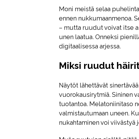
Moni meistä selaa puhelinta, 
ennen nukkumaanmenoa. Se t
– mutta ruudut voivat itse a
unen laatua. Onneksi pienil
digitaalisessa arjessa.
Miksi ruudut häiri
Näytöt lähettävät sinertävää
vuorokausirytmiä. Sininen va
tuotantoa. Melatoniinitaso n
valmistautumaan uneen. Kun a
nukahtaminen voi viivästyä 