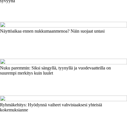
syvyyttä
Näyttöaikaa ennen nukkumaanmenoa? Näin suojaat untasi
Nuku paremmin: Siksi sängyllä, tyynyllä ja vuodevaatteilla on
suurempi merkitys kuin luulet
Ryhmäkehitys: Hyödynnä vaiheet vahvistaaksesi yhteisiä
kokemuksianne