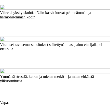
Vihreitä yksityiskohtia: Näin kasvit luovat pehmeämmän ja
harmonisemman kodin
Viralliset ravitsemussuositukset selitettynä – tasapaino etusijalla, ei
kielloilla
Ymmärrä stressiä: kehon ja mielen merkit – ja miten ehkäistä
ylikuormitusta
Vapaa