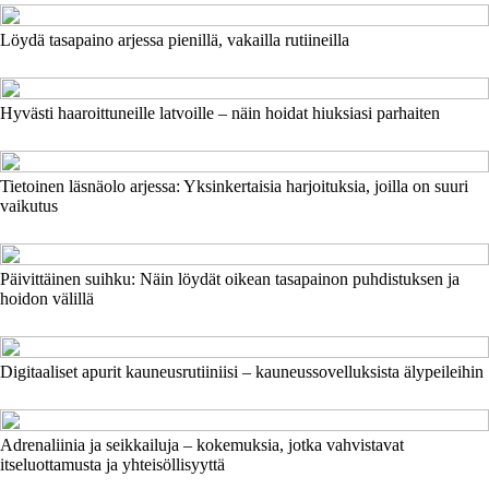
Löydä tasapaino arjessa pienillä, vakailla rutiineilla
Hyvästi haaroittuneille latvoille – näin hoidat hiuksiasi parhaiten
Tietoinen läsnäolo arjessa: Yksinkertaisia harjoituksia, joilla on suuri
vaikutus
Päivittäinen suihku: Näin löydät oikean tasapainon puhdistuksen ja
hoidon välillä
Digitaaliset apurit kauneusrutiiniisi – kauneussovelluksista älypeileihin
Adrenaliinia ja seikkailuja – kokemuksia, jotka vahvistavat
itseluottamusta ja yhteisöllisyyttä