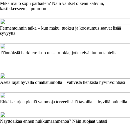
Mikä maito sopii parhaiten? Näin valitset oikean kahviin,
kastikkeeseen ja puuroon
Fermentoinnin taika – kun maku, tuoksu ja koostumus saavat lisää
syvyyttä
Jäännöksiä harkiten: Luo uusia ruokia, jotka eivät tunnu tähteiltä
Aseta rajat hyvällä omallatunnolla – vahvista henkistä hyvinvointiasi
Ehkäise arjen pieniä vammoja terveellisillä tavoilla ja hyvillä puitteilla
Näyttöaikaa ennen nukkumaanmenoa? Näin suojaat untasi