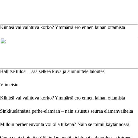
Kiinteä vai vaihtuva korko? Ymmärrä ero ennen lainan ottamista
Hallitse tulosi – saa selkeä kuva ja suunnittele taloutesi
Viimeisin
Kiinteä vai vaihtuva korko? Ymmärrä ero ennen lainan ottamista
Sinkkuelämästä perhe-elämään – näin sisustus seuraa elämänvaiheita
Milloin perheneuvonta voi olla tukena? Näin se toimii käytännössä
Onnea vai strategiaa? Näin lautapelit kiehtovat sukupolvesta toiseen