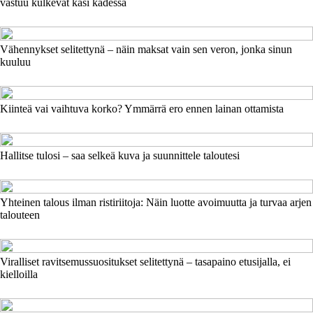
vastuu kulkevat käsi kädessä
Vähennykset selitettynä – näin maksat vain sen veron, jonka sinun
kuuluu
Kiinteä vai vaihtuva korko? Ymmärrä ero ennen lainan ottamista
Hallitse tulosi – saa selkeä kuva ja suunnittele taloutesi
Yhteinen talous ilman ristiriitoja: Näin luotte avoimuutta ja turvaa arjen
talouteen
Viralliset ravitsemussuositukset selitettynä – tasapaino etusijalla, ei
kielloilla