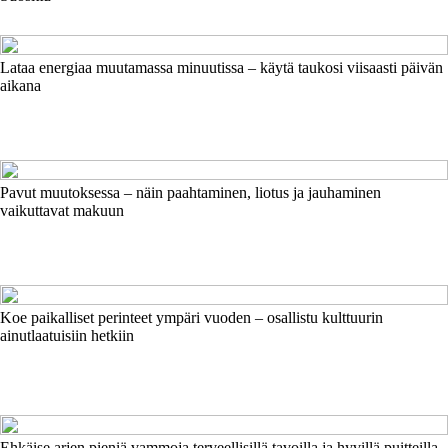
Lataa energiaa muutamassa minuutissa – käytä taukosi viisaasti päivän
aikana
Pavut muutoksessa – näin paahtaminen, liotus ja jauhaminen
vaikuttavat makuun
Koe paikalliset perinteet ympäri vuoden – osallistu kulttuurin
ainutlaatuisiin hetkiin
Ehkäise arjen pieniä vammoja terveellisillä tavoilla ja hyvillä puitteilla