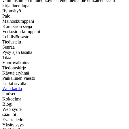
välimuistiin tai muuten käyttää, ellei meillä ole etukäteen saatu
kirjallinen lupa.
Ryhmätyö
Palo
Mainoskumppani
Komission saaja
Verkoston kumppani
Lehdistöosasto
Tiedustelu
Seuraa
Pysy ajan tasalla
Tilaa
Vuorovaikutus
Tiedotuskirje
Käyttäjäryhmä
Paikallinen väestö
Linkit sivulla
Web kartta
Uutiset
Kokoelma
Blogi
Web-syöte
säännöt
Evästetiedot
Yksityisyys