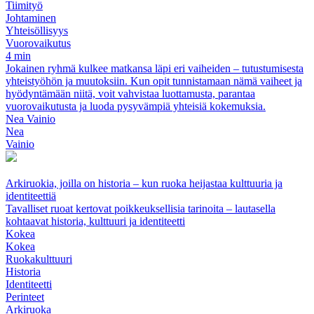
Tiimityö
Johtaminen
Yhteisöllisyys
Vuorovaikutus
4 min
Jokainen ryhmä kulkee matkansa läpi eri vaiheiden – tutustumisesta
yhteistyöhön ja muutoksiin. Kun opit tunnistamaan nämä vaiheet ja
hyödyntämään niitä, voit vahvistaa luottamusta, parantaa
vuorovaikutusta ja luoda pysyvämpiä yhteisiä kokemuksia.
Nea Vainio
Nea
Vainio
Arkiruokia, joilla on historia – kun ruoka heijastaa kulttuuria ja
identiteettiä
Tavalliset ruoat kertovat poikkeuksellisia tarinoita – lautasella
kohtaavat historia, kulttuuri ja identiteetti
Kokea
Kokea
Ruokakulttuuri
Historia
Identiteetti
Perinteet
Arkiruoka