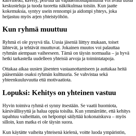
kahvihetki, kävely, peli-ilta tai vapaaehtoistapahtuma voi avata uusia
keskusteluja ja tuoda tuoretta näkökulmaa toisiin. Kun jaatte
kokemuksia, syntyy usein rennompi ja aidompi yhteys, joka
heijastuu myös arjen yhteistyöhön.
Kun ryhmä muuttuu
Ryhmä ei ole pysyvä tila. Uusia jäseniä liittyy mukaan, toiset
lähtevät, ja tehtävät muuttuvat. Jokainen muutos voi palauttaa
ryhmän aiempaan vaiheeseen. Tämä on täysin normaalia – ja hyvä
hetki tarkastella uudelleen yhteisiä arvoja ja toimintatapoja.
Ottakaa aikaa uusien jäsenten vastaanottamiseen ja auttakaa heitä
pääsemään osaksi ryhmän kulttuuria. Se vahvistaa sekä
yhteenkuuluvuutta että motivaatiota.
Lopuksi: Kehitys on yhteinen vastuu
Hyvin toimiva ryhmä ei synny itsestään. Se vaatii huomiota,
kärsivällisyyttä ja halua oppia toisilta. Kun ymmärrätte, että kehitys
tapahtuu vaiheittain, on helpompi säilyttää kokonaiskuva – myös
silloin, kun matka ei ole täysin suora.
Kun käytätte vaiheita yhteisenä kielenä, voitte luoda ympäristön,