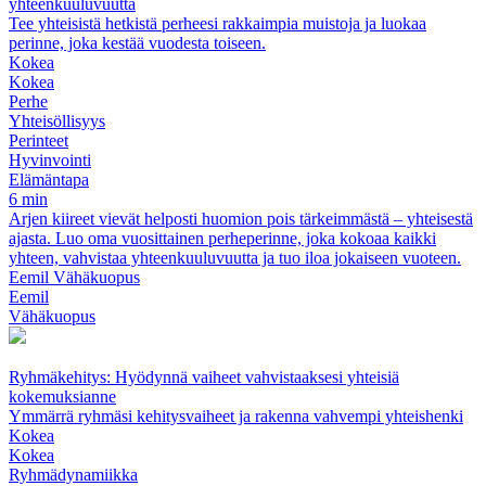
yhteenkuuluvuutta
Tee yhteisistä hetkistä perheesi rakkaimpia muistoja ja luokaa
perinne, joka kestää vuodesta toiseen.
Kokea
Kokea
Perhe
Yhteisöllisyys
Perinteet
Hyvinvointi
Elämäntapa
6 min
Arjen kiireet vievät helposti huomion pois tärkeimmästä – yhteisestä
ajasta. Luo oma vuosittainen perheperinne, joka kokoaa kaikki
yhteen, vahvistaa yhteenkuuluvuutta ja tuo iloa jokaiseen vuoteen.
Eemil Vähäkuopus
Eemil
Vähäkuopus
Ryhmäkehitys: Hyödynnä vaiheet vahvistaaksesi yhteisiä
kokemuksianne
Ymmärrä ryhmäsi kehitysvaiheet ja rakenna vahvempi yhteishenki
Kokea
Kokea
Ryhmädynamiikka