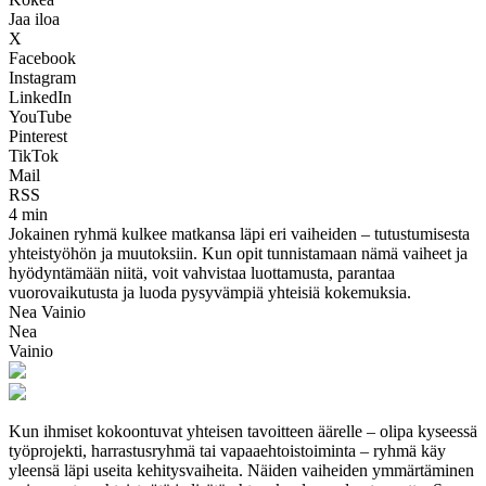
Jaa iloa
X
Facebook
Instagram
LinkedIn
YouTube
Pinterest
TikTok
Mail
RSS
4 min
Jokainen ryhmä kulkee matkansa läpi eri vaiheiden – tutustumisesta
yhteistyöhön ja muutoksiin. Kun opit tunnistamaan nämä vaiheet ja
hyödyntämään niitä, voit vahvistaa luottamusta, parantaa
vuorovaikutusta ja luoda pysyvämpiä yhteisiä kokemuksia.
Nea Vainio
Nea
Vainio
Kun ihmiset kokoontuvat yhteisen tavoitteen äärelle – olipa kyseessä
työprojekti, harrastusryhmä tai vapaaehtoistoiminta – ryhmä käy
yleensä läpi useita kehitysvaiheita. Näiden vaiheiden ymmärtäminen