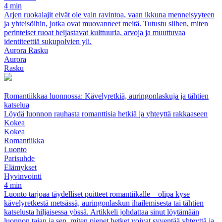
4 min
Arjen ruokalajit eivät ole vain ravintoa, vaan ikkuna menneisyyteen
ja yhteisöihin, jotka ovat muovanneet meitä. Tutustu siihen, miten
perinteiset ruoat heijastavat kulttuuria, arvoja ja muuttuvaa
identiteettiä sukupolvien yli.
Aurora Rasku
Aurora
Rasku
Romantiikkaa luonnossa: Kävelyretkiä, auringonlaskuja ja tähtien
katselua
Löydä luonnon rauhasta romanttisia hetkiä ja yhteyttä rakkaaseen
Kokea
Kokea
Romantiikka
Luonto
Parisuhde
Elämykset
Hyvinvointi
4 min
Luonto tarjoaa täydelliset puitteet romantiikalle – olipa kyse
kävelyretkestä metsässä, auringonlaskun ihailemisesta tai tähtien
katselusta hiljaisessa yössä. Artikkeli johdattaa sinut löytämään
luonnon taian ja sen, miten pienet hetket voivat syventää yhteyttä ja