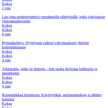
Kokea
2 min
Luo oma perheperinteesi vuosittaisilla elämyksillä, jotka vahvistavat
yhteenkuuluvuutta
Kokea
Kokea
6 min
Ryhmäkehitys: Hyödynnä vaiheet vahvistaaksesi yhteisiä
kokemuksianne
Kokea
Kokea
4 min
Arkiruokia, joilla on historia – kun ruoka heijastaa kulttuuria ja
identiteettiä
Kokea
Kokea
4 min
Romantiikkaa luonnossa: Kävelyretkiä, auringonlaskuja ja tähtien
katselua
Kokea
Kokea