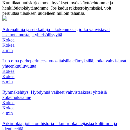
Kun tilaat uutiskirjeemme, hyväksyt myös käyttöehtomme ja
henkilötietokäytäntömme. Jos kadut rekisteröitymistäsi, voit
peruuttaa tilauksen uudelleen milloin tahansa.
Adrenaliinia ja seikkailuja – kokemuksia, jotka vahvistavat
itseluottamusta ja yhteisöllisyyttä
Kokea
Kokea
2 min
Luo oma perheperinteesi vuosittaisilla elämyksillä, jotka vahvistavat
yhteenkuuluvuutta
Kokea
Kokea
6 min
Ryhmäkehitys: Hyödynnä vaiheet vahvistaaksesi yhteisiä
kokemuksianne
Kokea
Kokea
4 min
Arkiruokia, joilla on historia – kun ruoka heijastaa kulttuuria ja
identiteettiä