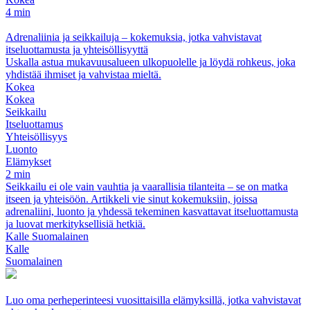
4 min
Adrenaliinia ja seikkailuja – kokemuksia, jotka vahvistavat
itseluottamusta ja yhteisöllisyyttä
Uskalla astua mukavuusalueen ulkopuolelle ja löydä rohkeus, joka
yhdistää ihmiset ja vahvistaa mieltä.
Kokea
Kokea
Seikkailu
Itseluottamus
Yhteisöllisyys
Luonto
Elämykset
2 min
Seikkailu ei ole vain vauhtia ja vaarallisia tilanteita – se on matka
itseen ja yhteisöön. Artikkeli vie sinut kokemuksiin, joissa
adrenaliini, luonto ja yhdessä tekeminen kasvattavat itseluottamusta
ja luovat merkityksellisiä hetkiä.
Kalle Suomalainen
Kalle
Suomalainen
Luo oma perheperinteesi vuosittaisilla elämyksillä, jotka vahvistavat