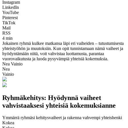
Instagram
LinkedIn
YouTube
Pinterest
TikTok
Mail
RSS
4 min
Jokainen ryhmä kulkee matkansa läpi eri vaiheiden – tutustumisesta
yhteistyöhön ja muutoksiin. Kun opit tunnistamaan nämä vaiheet ja
hyödyntämään niitä, voit vahvistaa luottamusta, parantaa
vuorovaikutusta ja luoda pysyvämpiä yhteisiä kokemuksia.
Nea Vainio
Nea
Vainio
Ryhmäkehitys: Hyödynnä vaiheet
vahvistaaksesi yhteisiä kokemuksianne
Ymmärrä ryhmäsi kehitysvaiheet ja rakenna vahvempi yhteishenki
Kokea
Kokea