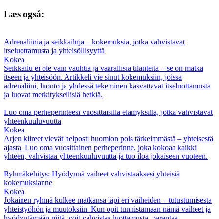
Læs også:
Adrenaliinia ja seikkailuja – kokemuksia, jotka vahvistavat
itseluottamusta ja yhteisöllisyyttä
Kokea
Seikkailu ei ole vain vauhtia ja vaarallisia tilanteita – se on matka
itseen ja yhteisöön. Artikkeli vie sinut kokemuksiin, joissa
adrenaliini, luonto ja yhdessä tekeminen kasvattavat itseluottamusta
ja luovat merkityksellisiä hetkiä.
Luo oma perheperinteesi vuosittaisilla elämyksillä, jotka vahvistavat
yhteenkuuluvuutta
Kokea
Arjen kiireet vievät helposti huomion pois tärkeimmästä – yhteisestä
ajasta. Luo oma vuosittainen perheperinne, joka kokoaa kaikki
yhteen, vahvistaa yhteenkuuluvuutta ja tuo iloa jokaiseen vuoteen.
Ryhmäkehitys: Hyödynnä vaiheet vahvistaaksesi yhteisiä
kokemuksianne
Kokea
Jokainen ryhmä kulkee matkansa läpi eri vaiheiden – tutustumisesta
yhteistyöhön ja muutoksiin. Kun opit tunnistamaan nämä vaiheet ja
hyödyntämään niitä, voit vahvistaa luottamusta, parantaa