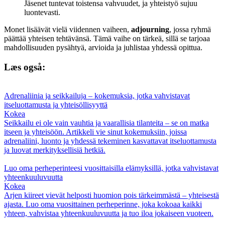
Jäsenet tuntevat toistensa vahvuudet, ja yhteistyö sujuu
luontevasti.
Monet lisäävät vielä viidennen vaiheen,
adjourning
, jossa ryhmä
päättää yhteisen tehtävänsä. Tämä vaihe on tärkeä, sillä se tarjoaa
mahdollisuuden pysähtyä, arvioida ja juhlistaa yhdessä opittua.
Læs også:
Adrenaliinia ja seikkailuja – kokemuksia, jotka vahvistavat
itseluottamusta ja yhteisöllisyyttä
Kokea
Seikkailu ei ole vain vauhtia ja vaarallisia tilanteita – se on matka
itseen ja yhteisöön. Artikkeli vie sinut kokemuksiin, joissa
adrenaliini, luonto ja yhdessä tekeminen kasvattavat itseluottamusta
ja luovat merkityksellisiä hetkiä.
Luo oma perheperinteesi vuosittaisilla elämyksillä, jotka vahvistavat
yhteenkuuluvuutta
Kokea
Arjen kiireet vievät helposti huomion pois tärkeimmästä – yhteisestä
ajasta. Luo oma vuosittainen perheperinne, joka kokoaa kaikki
yhteen, vahvistaa yhteenkuuluvuutta ja tuo iloa jokaiseen vuoteen.