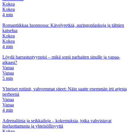
Kokea
Kokea
4 min
Romantiikkaa luonnossa: Kävelyretkiä, auringonlaskuja ja tähtien
katselua
Kokea
Kokea
4 min
Löydä harrastustyyppisi – mikä sopii parhaiten sinulle ja vapaa-
aikaasi?
Vapaa
Vapaa
5 min
Yhteiset rutiinit, vahvemmat siteet: Näin saatte enemmän irti arjesta
perheenä
Vapaa
Vapaa
4 min
Adrenaliinia ja seikkailuja – kokemuksia, jotka vahvistavat
itseluottamusta ja yhteisöllisyyttä
Kokea