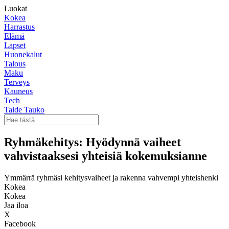
Luokat
Kokea
Harrastus
Elämä
Lapset
Huonekalut
Talous
Maku
Terveys
Kauneus
Tech
Taide Tauko
Ryhmäkehitys: Hyödynnä vaiheet
vahvistaaksesi yhteisiä kokemuksianne
Ymmärrä ryhmäsi kehitysvaiheet ja rakenna vahvempi yhteishenki
Kokea
Kokea
Jaa iloa
X
Facebook