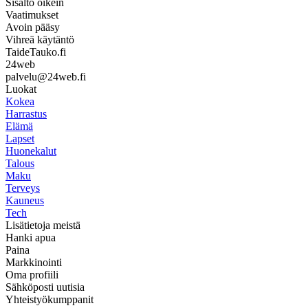
Sisältö oikein
Vaatimukset
Avoin pääsy
Vihreä käytäntö
TaideTauko.fi
24web
palvelu@24web.fi
Luokat
Kokea
Harrastus
Elämä
Lapset
Huonekalut
Talous
Maku
Terveys
Kauneus
Tech
Lisätietoja meistä
Hanki apua
Paina
Markkinointi
Oma profiili
Sähköposti uutisia
Yhteistyökumppanit