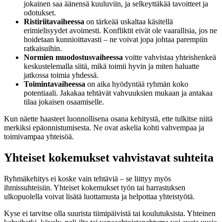
jokainen saa äänensä kuuluviin, ja selkeyttäkää tavoitteet ja
odotukset.
Ristiriitavaiheessa
on tärkeää uskaltaa käsitellä
erimielisyydet avoimesti. Konfliktit eivät ole vaarallisia, jos ne
hoidetaan kunnioittavasti – ne voivat jopa johtaa parempiin
ratkaisuihin.
Normien muodostusvaiheessa
voitte vahvistaa yhteishenkeä
keskustelemalla siitä, mikä toimii hyvin ja miten haluatte
jatkossa toimia yhdessä.
Toimintavaiheessa
on aika hyödyntää ryhmän koko
potentiaali. Jakakaa tehtävät vahvuuksien mukaan ja antakaa
tilaa jokaisen osaamiselle.
Kun näette haasteet luonnollisena osana kehitystä, ette tulkitse niitä
merkiksi epäonnistumisesta. Ne ovat askelia kohti vahvempaa ja
toimivampaa yhteisöä.
Yhteiset kokemukset vahvistavat suhteita
Ryhmäkehitys ei koske vain tehtäviä – se liittyy myös
ihmissuhteisiin. Yhteiset kokemukset työn tai harrastuksen
ulkopuolella voivat lisätä luottamusta ja helpottaa yhteistyötä.
Kyse ei tarvitse olla suurista tiimipäivistä tai koulutuksista. Yhteinen