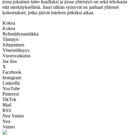
jossa jokainen tulee kuulluksi ja jossa yhteistyö on sekä tehokasta
että merkityksellistä. Juuri silloin syntyvät ne parhaat yhteiset
kokemukset, jotka jäävät mieleen pitkäksi aikaa.
Kokea
Kokea
Ryhmädynamiikka
Tiimityö
Johtaminen
Yhteisöllisyys
Vuorovaikutus
Jaa iloa
X
Facebook
Instagram
LinkedIn
YouTube
Pinterest
TikTok
Mail
RSS
Nea Vainio
Nea
Vainio