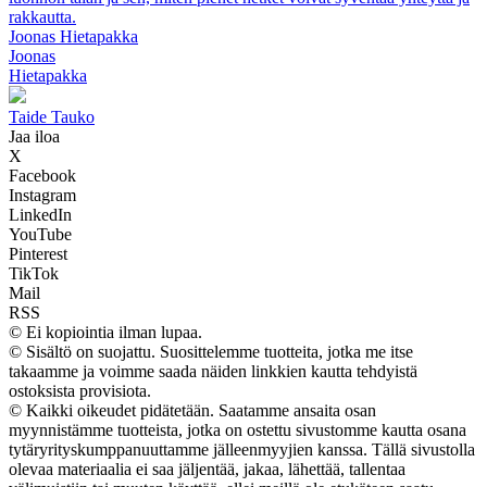
rakkautta.
Joonas Hietapakka
Joonas
Hietapakka
Taide Tauko
Jaa iloa
X
Facebook
Instagram
LinkedIn
YouTube
Pinterest
TikTok
Mail
RSS
© Ei kopiointia ilman lupaa.
© Sisältö on suojattu. Suosittelemme tuotteita, jotka me itse
takaamme ja voimme saada näiden linkkien kautta tehdyistä
ostoksista provisiota.
© Kaikki oikeudet pidätetään. Saatamme ansaita osan
myynnistämme tuotteista, jotka on ostettu sivustomme kautta osana
tytäryrityskumppanuuttamme jälleenmyyjien kanssa. Tällä sivustolla
olevaa materiaalia ei saa jäljentää, jakaa, lähettää, tallentaa