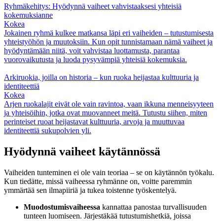
Ryhmäkehitys: Hyödynnä vaiheet vahvistaaksesi yhteisiä
kokemuksianne
Kokea
Jokainen ryhmä kulkee matkansa läpi eri vaiheiden – tutustumisesta
yhteistyöhön ja muutoksiin. Kun opit tunnistamaan nämä vaiheet ja
hyödyntämään niitä, voit vahvistaa luottamusta, parantaa
vuorovaikutusta ja luoda pysyvämpiä yhteisiä kokemuksia.
Arkiruokia, joilla on historia – kun ruoka heijastaa kulttuuria ja
identiteettiä
Kokea
Arjen ruokalajit eivät ole vain ravintoa, vaan ikkuna menneisyyteen
ja yhteisöihin, jotka ovat muovanneet meitä. Tutustu siihen, miten
perinteiset ruoat heijastavat kulttuuria, arvoja ja muuttuvaa
identiteettiä sukupolvien yli.
Hyödynnä vaiheet käytännössä
Vaiheiden tunteminen ei ole vain teoriaa – se on käytännön työkalu.
Kun tiedätte, missä vaiheessa ryhmänne on, voitte paremmin
ymmärtää sen ilmapiiriä ja tukea toistenne työskentelyä.
Muodostumisvaiheessa
kannattaa panostaa turvallisuuden
tunteen luomiseen. Järjestäkää tutustumishetkiä, joissa