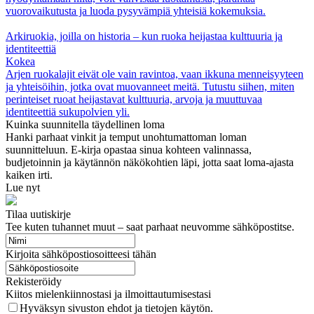
vuorovaikutusta ja luoda pysyvämpiä yhteisiä kokemuksia.
Arkiruokia, joilla on historia – kun ruoka heijastaa kulttuuria ja
identiteettiä
Kokea
Arjen ruokalajit eivät ole vain ravintoa, vaan ikkuna menneisyyteen
ja yhteisöihin, jotka ovat muovanneet meitä. Tutustu siihen, miten
perinteiset ruoat heijastavat kulttuuria, arvoja ja muuttuvaa
identiteettiä sukupolvien yli.
Kuinka suunnitella täydellinen loma
Hanki parhaat vinkit ja temput unohtumattoman loman
suunnitteluun. E-kirja opastaa sinua kohteen valinnassa,
budjetoinnin ja käytännön näkökohtien läpi, jotta saat loma-ajasta
kaiken irti.
Lue nyt
Tilaa uutiskirje
Tee kuten tuhannet muut – saat parhaat neuvomme sähköpostitse.
Kirjoita sähköpostiosoitteesi tähän
Rekisteröidy
Kiitos mielenkiinnostasi ja ilmoittautumisestasi
Hyväksyn sivuston ehdot ja tietojen käytön.