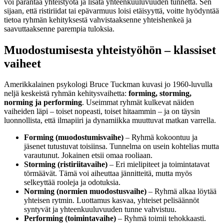
voi parantaa yhteistyötä ja lisätä yhteenkuuluvuuden tunnetta. Sen
sijaan, että ristiriidat tai epävarmuus loisi etäisyyttä, voitte hyödyntää
tietoa ryhmän kehityksestä vahvistaaksenne yhteishenkeä ja
saavuttaaksenne parempia tuloksia.
Muodostumisesta yhteistyöhön – klassiset
vaiheet
Amerikkalainen psykologi Bruce Tuckman kuvasi jo 1960-luvulla
neljä keskeistä ryhmän kehitysvaihetta:
forming, storming,
norming ja performing
. Useimmat ryhmät kulkevat näiden
vaiheiden läpi – toiset nopeasti, toiset hitaammin – ja on täysin
luonnollista, että ilmapiiri ja dynamiikka muuttuvat matkan varrella.
Forming (muodostumisvaihe)
– Ryhmä kokoontuu ja
jäsenet tutustuvat toisiinsa. Tunnelma on usein kohtelias mutta
varautunut. Jokainen etsii omaa rooliaan.
Storming (ristiriitavaihe)
– Eri mielipiteet ja toimintatavat
törmäävät. Tämä voi aiheuttaa jännitteitä, mutta myös
selkeyttää rooleja ja odotuksia.
Norming (normien muodostusvaihe)
– Ryhmä alkaa löytää
yhteisen rytmin. Luottamus kasvaa, yhteiset pelisäännöt
syntyvät ja yhteenkuuluvuuden tunne vahvistuu.
Performing (toimintavaihe)
– Ryhmä toimii tehokkaasti.