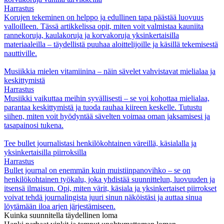
Harrastus
Korujen tekeminen on helppo ja edullinen tapa päästää luovuus
valloilleen. Tässä artikkelissa opit, miten voit valmistaa kauniita
rannekoruja, kaulakoruja ja korvakoruja yksinkertaisilla
materiaaleilla – täydellistä puuhaa aloittelijoille ja käsillä tekemisestä
nauttiville.
Musiikkia mielen vitamiinina – näin sävelet vahvistavat mielialaa ja
keskittymistä
Harrastus
Musiikki vaikuttaa meihin syvällisesti – se voi kohottaa mielialaa,
parantaa keskittymistä ja tuoda rauhaa kiireen keskelle. Tutustu
siihen, miten voit hyödyntää sävelten voimaa oman jaksamisesi ja
tasapainosi tukena.
Tee bullet journalistasi henkilökohtainen väreillä, käsialalla ja
yksinkertaisilla piirroksilla
Harrastus
Bullet journal on enemmän kuin muistiinpanovihko – se on
henkilökohtainen työkalu, joka yhdistää suunnittelun, luovuuden ja
itsensä ilmaisun. Opi, miten värit, käsiala ja yksinkertaiset piirrokset
voivat tehdä journalingista juuri sinun näköistäsi ja auttaa sinua
löytämään iloa arjen järjestämiseen.
Kuinka suunnitella täydellinen loma