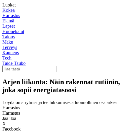
Luokat
Kokea
Harrastus
Elämä
Lapset
Huonekalut
Talous
Maku
Terveys
Kauneus
Tech
Taide Tauko
Arjen liikunta: Näin rakennat rutiinin,
joka sopii energiatasoosi
Löydä oma rytmisi ja tee liikkumisesta luonnollinen osa arkea
Harrastus
Harrastus
Jaa iloa
X
Facebook