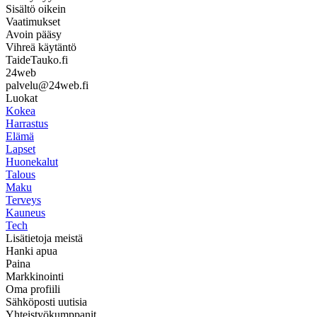
Sisältö oikein
Vaatimukset
Avoin pääsy
Vihreä käytäntö
TaideTauko.fi
24web
palvelu@24web.fi
Luokat
Kokea
Harrastus
Elämä
Lapset
Huonekalut
Talous
Maku
Terveys
Kauneus
Tech
Lisätietoja meistä
Hanki apua
Paina
Markkinointi
Oma profiili
Sähköposti uutisia
Yhteistyökumppanit