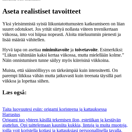
Aseta realistiset tavoitteet
Yksi yleisimmistä syistä liikuntatottumusten katkeamiseen on liian
suuret odotukset. Jos yrität siirtyä nollasta viiteen treenikertaan
viikossa, into voi hiipua nopeasti. Aloita mieluummin pienesti ja
lisää määrää vähitellen.
Hyvä tapa on asettaa
minimitavoite
ja
toivetavoite
. Esimerkiksi:
“Liikun vähintään kaksi kertaa viikossa, mutta mielellään kolme.”
Näin onnistumisen tunne säilyy myös kiireisinä viikkoina.
Muista, että säännöllisyys on tärkeämpää kuin intensiteetti. On
parempi liikkua vähän mutta jatkuvasti kuin treenata täysillä pari
viikkoa ja lopettaa siihen.
Læs også:
Taita luovuutesi esiin: origami koristeena ja kattauksessa
Harrastus
Origami tuo yhteen käsillä tekemisen ilon, estetiikan ja kestävän
ajattelun. Opi taittelemaan kauniita kukkia, lintuja ja muita muotoja,
joilla voit koristella kotiasi ja kattauksiasi persoonallisella tavalla.