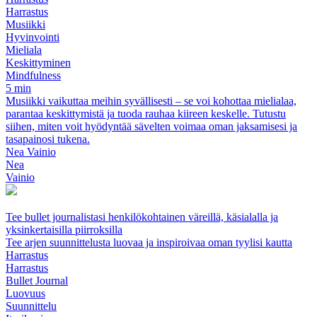
Harrastus
Musiikki
Hyvinvointi
Mieliala
Keskittyminen
Mindfulness
5 min
Musiikki vaikuttaa meihin syvällisesti – se voi kohottaa mielialaa,
parantaa keskittymistä ja tuoda rauhaa kiireen keskelle. Tutustu
siihen, miten voit hyödyntää sävelten voimaa oman jaksamisesi ja
tasapainosi tukena.
Nea Vainio
Nea
Vainio
Tee bullet journalistasi henkilökohtainen väreillä, käsialalla ja
yksinkertaisilla piirroksilla
Tee arjen suunnittelusta luovaa ja inspiroivaa oman tyylisi kautta
Harrastus
Harrastus
Bullet Journal
Luovuus
Suunnittelu