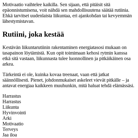
Motivaatio vaihtelee kaikilla. Sen sijaan, että pitäisit sitä
epäonnistumisena, voit nähdä sen mahdollisuutena säätää rutiinia.
Ehkä tarvitset uudenlaista liikuntaa, eri ajankohdan tai kevyemmän
lähestymistavan.
Rutiini, joka kestää
Kestävän liikuntarutiinin rakentaminen energiatasosi mukaan on
tasapainon löytämistä. Kun opit toimimaan kehosi rytmin kanssa
etkä sitä vastaan, liikunnasta tulee luonnollinen ja pitkäikäinen osa
arkea.
Tärkeintä ei ole, kuinka kovaa treenaat, vaan että jatkat
säännöllisesti. Pienet, johdonmukaiset askeleet vievät pitkälle – ja
antavat energiaa kaikkeen muuhunkin, mitä haluat tehdä elämässäsi.
Harrastus
Harrastus
Liikunta
Hyvinvointi
Arki
Motivaatio
Terveys
Jaa iloa