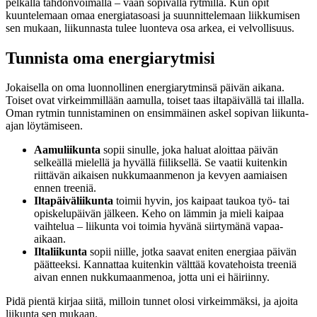
pelkällä tahdonvoimalla – vaan sopivalla rytmillä. Kun opit
kuuntelemaan omaa energiatasoasi ja suunnittelemaan liikkumisen
sen mukaan, liikunnasta tulee luonteva osa arkea, ei velvollisuus.
Tunnista oma energiarytmisi
Jokaisella on oma luonnollinen energiarytminsä päivän aikana.
Toiset ovat virkeimmillään aamulla, toiset taas iltapäivällä tai illalla.
Oman rytmin tunnistaminen on ensimmäinen askel sopivan liikunta-
ajan löytämiseen.
Aamuliikunta
sopii sinulle, joka haluat aloittaa päivän
selkeällä mielellä ja hyvällä fiiliksellä. Se vaatii kuitenkin
riittävän aikaisen nukkumaanmenon ja kevyen aamiaisen
ennen treeniä.
Iltapäiväliikunta
toimii hyvin, jos kaipaat taukoa työ- tai
opiskelupäivän jälkeen. Keho on lämmin ja mieli kaipaa
vaihtelua – liikunta voi toimia hyvänä siirtymänä vapaa-
aikaan.
Iltaliikunta
sopii niille, jotka saavat eniten energiaa päivän
päätteeksi. Kannattaa kuitenkin välttää kovatehoista treeniä
aivan ennen nukkumaanmenoa, jotta uni ei häiriinny.
Pidä pientä kirjaa siitä, milloin tunnet olosi virkeimmäksi, ja ajoita
liikunta sen mukaan.