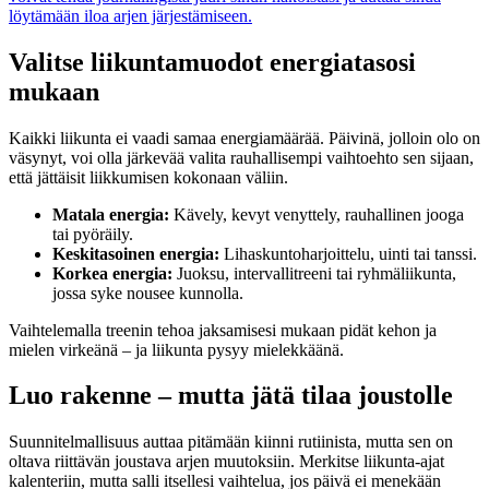
löytämään iloa arjen järjestämiseen.
Valitse liikuntamuodot energiatasosi
mukaan
Kaikki liikunta ei vaadi samaa energiamäärää. Päivinä, jolloin olo on
väsynyt, voi olla järkevää valita rauhallisempi vaihtoehto sen sijaan,
että jättäisit liikkumisen kokonaan väliin.
Matala energia:
Kävely, kevyt venyttely, rauhallinen jooga
tai pyöräily.
Keskitasoinen energia:
Lihaskuntoharjoittelu, uinti tai tanssi.
Korkea energia:
Juoksu, intervallitreeni tai ryhmäliikunta,
jossa syke nousee kunnolla.
Vaihtelemalla treenin tehoa jaksamisesi mukaan pidät kehon ja
mielen virkeänä – ja liikunta pysyy mielekkäänä.
Luo rakenne – mutta jätä tilaa joustolle
Suunnitelmallisuus auttaa pitämään kiinni rutiinista, mutta sen on
oltava riittävän joustava arjen muutoksiin. Merkitse liikunta-ajat
kalenteriin, mutta salli itsellesi vaihtelua, jos päivä ei menekään