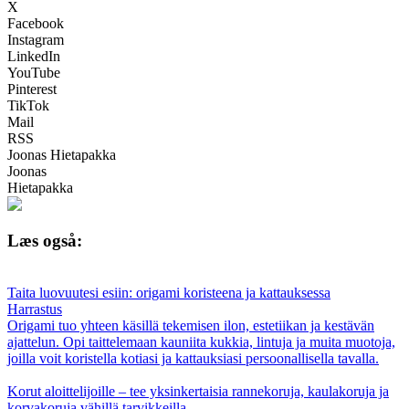
X
Facebook
Instagram
LinkedIn
YouTube
Pinterest
TikTok
Mail
RSS
Joonas Hietapakka
Joonas
Hietapakka
Læs også:
Taita luovuutesi esiin: origami koristeena ja kattauksessa
Harrastus
Origami tuo yhteen käsillä tekemisen ilon, estetiikan ja kestävän
ajattelun. Opi taittelemaan kauniita kukkia, lintuja ja muita muotoja,
joilla voit koristella kotiasi ja kattauksiasi persoonallisella tavalla.
Korut aloittelijoille – tee yksinkertaisia rannekoruja, kaulakoruja ja
korvakoruja vähillä tarvikkeilla