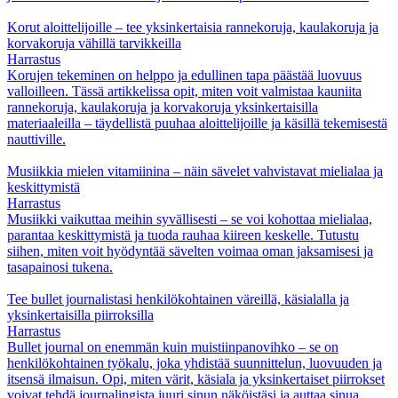
Korut aloittelijoille – tee yksinkertaisia rannekoruja, kaulakoruja ja
korvakoruja vähillä tarvikkeilla
Harrastus
Korujen tekeminen on helppo ja edullinen tapa päästää luovuus
valloilleen. Tässä artikkelissa opit, miten voit valmistaa kauniita
rannekoruja, kaulakoruja ja korvakoruja yksinkertaisilla
materiaaleilla – täydellistä puuhaa aloittelijoille ja käsillä tekemisestä
nauttiville.
Musiikkia mielen vitamiinina – näin sävelet vahvistavat mielialaa ja
keskittymistä
Harrastus
Musiikki vaikuttaa meihin syvällisesti – se voi kohottaa mielialaa,
parantaa keskittymistä ja tuoda rauhaa kiireen keskelle. Tutustu
siihen, miten voit hyödyntää sävelten voimaa oman jaksamisesi ja
tasapainosi tukena.
Tee bullet journalistasi henkilökohtainen väreillä, käsialalla ja
yksinkertaisilla piirroksilla
Harrastus
Bullet journal on enemmän kuin muistiinpanovihko – se on
henkilökohtainen työkalu, joka yhdistää suunnittelun, luovuuden ja
itsensä ilmaisun. Opi, miten värit, käsiala ja yksinkertaiset piirrokset
voivat tehdä journalingista juuri sinun näköistäsi ja auttaa sinua