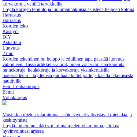
korvakoruja vähillä tarvikkeilla
Löydä korujen teon ilo ja luo omannäköisiä asusteita helposti kotona
Harrastus
Harrastus
Korujen teko
Käsityöt
DIY
Askartelu
Luovuus
2 min
Korujen tekeminen on helppo ja edullinen tapa päästää luovuus
valloilleen. Tässä artikkelissa opit, miten voit valmistaa kauniita
rannekoruja, kaulakoruja ja korvakoruja yksinkertaisilla
materiaaleilla – täydellistä puuhaa aloittelijoille ja käsillä tekemisestä
nauttiville.
Eemil Vähäkuopus
Eemil
Vähäkuopus
Musiikkia mielen vitamiinina – näin sävelet vahvistavat mielialaa ja
keskittymistä
Löydä, miten musiikki voi toimia mielen vitamiinina ja tukea
hyvinvointiasi arjessa
Harrastus