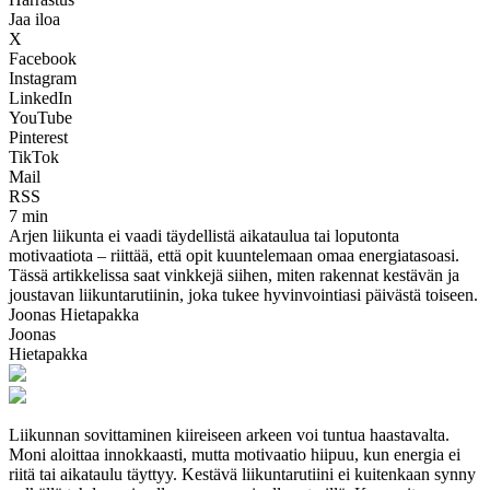
Jaa iloa
X
Facebook
Instagram
LinkedIn
YouTube
Pinterest
TikTok
Mail
RSS
7 min
Arjen liikunta ei vaadi täydellistä aikataulua tai loputonta
motivaatiota – riittää, että opit kuuntelemaan omaa energiatasoasi.
Tässä artikkelissa saat vinkkejä siihen, miten rakennat kestävän ja
joustavan liikuntarutiinin, joka tukee hyvinvointiasi päivästä toiseen.
Joonas Hietapakka
Joonas
Hietapakka
Liikunnan sovittaminen kiireiseen arkeen voi tuntua haastavalta.
Moni aloittaa innokkaasti, mutta motivaatio hiipuu, kun energia ei
riitä tai aikataulu täyttyy. Kestävä liikuntarutiini ei kuitenkaan synny