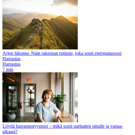
Arjen liikunta: Näin rakennat rutiinin, joka sopii energiatasoosi
Harrastus
Harrastus
7 min
Löydä harrastustyyppisi – mikä sopii parhaiten sinulle ja vapaa-
aikaasi?