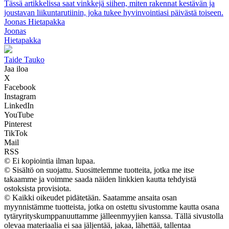
Tässä artikkelissa saat vinkkejä siihen, miten rakennat kestävän ja
joustavan liikuntarutiinin, joka tukee hyvinvointiasi päivästä toiseen.
Joonas Hietapakka
Joonas
Hietapakka
Taide Tauko
Jaa iloa
X
Facebook
Instagram
LinkedIn
YouTube
Pinterest
TikTok
Mail
RSS
© Ei kopiointia ilman lupaa.
© Sisältö on suojattu. Suosittelemme tuotteita, jotka me itse
takaamme ja voimme saada näiden linkkien kautta tehdyistä
ostoksista provisiota.
© Kaikki oikeudet pidätetään. Saatamme ansaita osan
myynnistämme tuotteista, jotka on ostettu sivustomme kautta osana
tytäryrityskumppanuuttamme jälleenmyyjien kanssa. Tällä sivustolla
olevaa materiaalia ei saa jäljentää, jakaa, lähettää, tallentaa