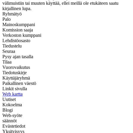
välimuistiin tai muuten käyttää, ellei meillä ole etukäteen saatu
kirjallinen lupa.
Ryhmätyö
Palo
Mainoskumppani
Komission saaja
Verkoston kumppani
Lehdistöosasto
Tiedustelu
Seuraa
Pysy ajan tasalla
Tilaa
Vuorovaikutus
Tiedotuskirje
Käyttäjäryhmä
Paikallinen väestö
Linkit sivulla
Web kartta
Uutiset
Kokoelma
Blogi
Web-syöte
säännöt
Evästetiedot
Yksityisyys