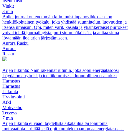
Itseilmaisu
Vinkit
3 min
Bullet journal on enemmän kuin muistiinpanovihko – se on
henkilökohtainen työkalu, joka yhdistää suunnittelun, luovuuden ja
itsensä ilmaisun. Opi, miten värit, käsiala ja yksinkertaiset piirrokset
voivat tehdä journalingista juuri sinun näköistäsi ja auttaa sinua
löytämään iloa arjen järjestämiseen.
Aurora Rasku
Aurora
Rasku
Arjen liikunta: Näin rakennat rutiinin, joka sopii energiatasoosi
Löydä oma rytmisi ja tee liikkumisesta luonnollinen osa arkea
Harrastus
Harrastus
Liikunta
Hyvinvointi
Arki
Motivaatio
Terveys
7 min
Arjen liikunta ei vaadi täydellistä aikataulua tai loputonta
motivaatiota – riittää, että opit kuuntelemaan omaa energiatasoasi.