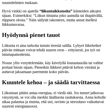
suunnitelmien mukaan.
Hyvä vinkki on ajatella
“liikuntaikkunoita”
kiinteiden aikojen
sijaan. Esimerkiksi: “Liikun tiistaina joko aamulla tai iltapäivällä,
riippuen olosta.” Näin säilytät rakenteen, mutta annat itsellesi
liikkumavaraa.
Hyödynnä pienet tauot
Liikunta ei aina tarkoita tunnin treeniä salilla. Lyhyet liikehetket
päivän mittaan voivat tehdä suuren eron – erityisesti, jos työ on
istumapainotteista.
Nouse ylös venyttelemään, käy kävelyllä lounastauolla tai valitse
portaat hissin sijaan. Pienetkin liikkeet pitävät kehon vireänä ja
auttavat jaksamaan paremmin koko päivän.
Kuuntele kehoa – ja säädä tarvittaessa
Liikunnan pitäisi antaa energiaa, ei viedä sitä. Jos tunnet jatkuvaa
väsymystä, se voi olla merkki liiallisesta rasituksesta. Anna keholle
aikaa palautua ja muista, että uni, ravinto ja stressitaso vaikuttavat
suuresti energiatasoosi.