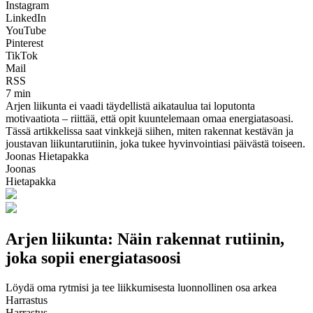
Instagram
LinkedIn
YouTube
Pinterest
TikTok
Mail
RSS
7 min
Arjen liikunta ei vaadi täydellistä aikataulua tai loputonta
motivaatiota – riittää, että opit kuuntelemaan omaa energiatasoasi.
Tässä artikkelissa saat vinkkejä siihen, miten rakennat kestävän ja
joustavan liikuntarutiinin, joka tukee hyvinvointiasi päivästä toiseen.
Joonas Hietapakka
Joonas
Hietapakka
Arjen liikunta: Näin rakennat rutiinin,
joka sopii energiatasoosi
Löydä oma rytmisi ja tee liikkumisesta luonnollinen osa arkea
Harrastus
Harrastus