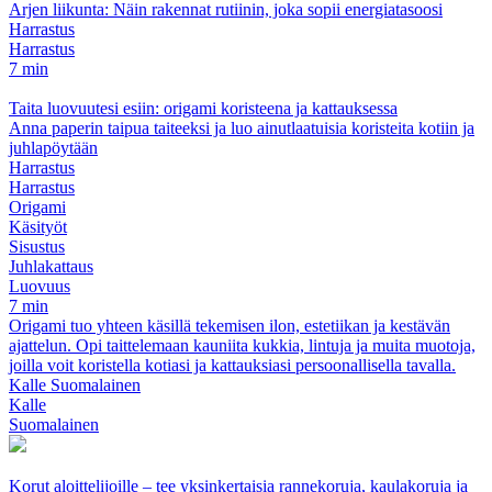
Arjen liikunta: Näin rakennat rutiinin, joka sopii energiatasoosi
Harrastus
Harrastus
7 min
Taita luovuutesi esiin: origami koristeena ja kattauksessa
Anna paperin taipua taiteeksi ja luo ainutlaatuisia koristeita kotiin ja
juhlapöytään
Harrastus
Harrastus
Origami
Käsityöt
Sisustus
Juhlakattaus
Luovuus
7 min
Origami tuo yhteen käsillä tekemisen ilon, estetiikan ja kestävän
ajattelun. Opi taittelemaan kauniita kukkia, lintuja ja muita muotoja,
joilla voit koristella kotiasi ja kattauksiasi persoonallisella tavalla.
Kalle Suomalainen
Kalle
Suomalainen
Korut aloittelijoille – tee yksinkertaisia rannekoruja, kaulakoruja ja