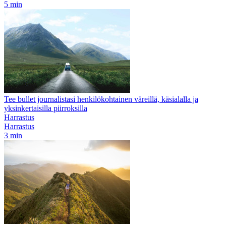
5 min
Tee bullet journalistasi henkilökohtainen väreillä, käsialalla ja
yksinkertaisilla piirroksilla
Harrastus
Harrastus
3 min