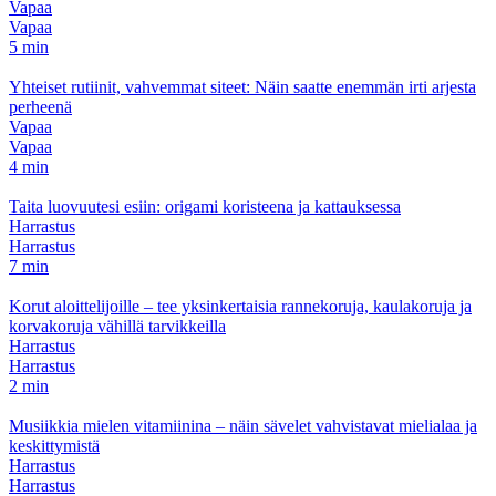
Vapaa
Vapaa
5 min
Yhteiset rutiinit, vahvemmat siteet: Näin saatte enemmän irti arjesta
perheenä
Vapaa
Vapaa
4 min
Taita luovuutesi esiin: origami koristeena ja kattauksessa
Harrastus
Harrastus
7 min
Korut aloittelijoille – tee yksinkertaisia rannekoruja, kaulakoruja ja
korvakoruja vähillä tarvikkeilla
Harrastus
Harrastus
2 min
Musiikkia mielen vitamiinina – näin sävelet vahvistavat mielialaa ja
keskittymistä
Harrastus
Harrastus