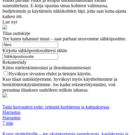
Hanki parhaat vinkit ja temput unohtumattoman loman
suunnitteluun. E-kirja opastaa sinua kohteen valinnassa,
budjetoinnin ja käytännön näkökohtien läpi, jotta saat loma-ajasta
kaiken irti.
Lue nyt
Tilaa uutiskirje
Tee kuten tuhannet muut – saat parhaat neuvomme sähköpostitse.
Kirjoita sähköpostiosoitteesi tähän
Rekisteröidy
Kiitos mielenkiinnostasi ja ilmoittautumisestasi
Hyväksyn sivuston ehdot ja tietojen käytön.
Kun tilaat uutiskirjeemme, hyväksyt myös käyttöehtomme ja
henkilötietokäytäntömme. Jos kadut rekisteröitymistäsi, voit
peruuttaa tilauksen uudelleen milloin tahansa.
Taita luovuutesi esiin: origami koristeena ja kattauksessa
Harrastus
Harrastus
7 min
Korut aloittelijoille – tee yksinkertaisia rannekoruja, kaulakoruja ja