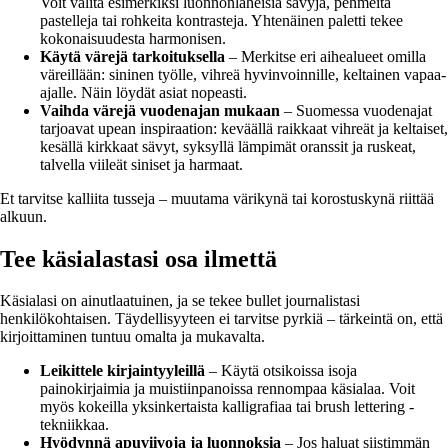
Voit valita esimerkiksi luonnonläheisiä sävyjä, pehmeitä
pastelleja tai rohkeita kontrasteja. Yhtenäinen paletti tekee
kokonaisuudesta harmonisen.
Käytä värejä tarkoituksella
– Merkitse eri aihealueet omilla
väreillään: sininen työlle, vihreä hyvinvoinnille, keltainen vapaa-
ajalle. Näin löydät asiat nopeasti.
Vaihda värejä vuodenajan mukaan
– Suomessa vuodenajat
tarjoavat upean inspiraation: keväällä raikkaat vihreät ja keltaiset,
kesällä kirkkaat sävyt, syksyllä lämpimät oranssit ja ruskeat,
talvella viileät siniset ja harmaat.
Et tarvitse kalliita tusseja – muutama värikynä tai korostuskynä riittää
alkuun.
Tee käsialastasi osa ilmettä
Käsialasi on ainutlaatuinen, ja se tekee bullet journalistasi
henkilökohtaisen. Täydellisyyteen ei tarvitse pyrkiä – tärkeintä on, että
kirjoittaminen tuntuu omalta ja mukavalta.
Leikittele kirjaintyyleillä
– Käytä otsikoissa isoja
painokirjaimia ja muistiinpanoissa rennompaa käsialaa. Voit
myös kokeilla yksinkertaista kalligrafiaa tai brush lettering -
tekniikkaa.
Hyödynnä apuviivoja ja luonnoksia
– Jos haluat siistimmän