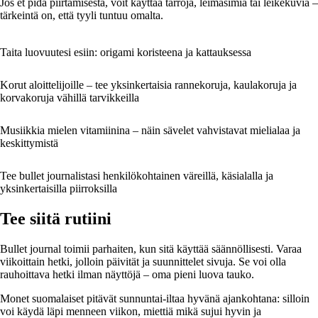
Jos et pidä piirtämisestä, voit käyttää tarroja, leimasimia tai leikekuvia –
tärkeintä on, että tyyli tuntuu omalta.
Taita luovuutesi esiin: origami koristeena ja kattauksessa
Korut aloittelijoille – tee yksinkertaisia rannekoruja, kaulakoruja ja
korvakoruja vähillä tarvikkeilla
Musiikkia mielen vitamiinina – näin sävelet vahvistavat mielialaa ja
keskittymistä
Tee bullet journalistasi henkilökohtainen väreillä, käsialalla ja
yksinkertaisilla piirroksilla
Tee siitä rutiini
Bullet journal toimii parhaiten, kun sitä käyttää säännöllisesti. Varaa
viikoittain hetki, jolloin päivität ja suunnittelet sivuja. Se voi olla
rauhoittava hetki ilman näyttöjä – oma pieni luova tauko.
Monet suomalaiset pitävät sunnuntai-iltaa hyvänä ajankohtana: silloin
voi käydä läpi menneen viikon, miettiä mikä sujui hyvin ja