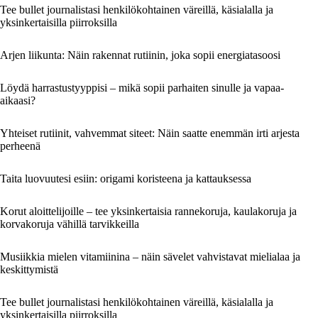
Tee bullet journalistasi henkilökohtainen väreillä, käsialalla ja
yksinkertaisilla piirroksilla
Arjen liikunta: Näin rakennat rutiinin, joka sopii energiatasoosi
Löydä harrastustyyppisi – mikä sopii parhaiten sinulle ja vapaa-
aikaasi?
Yhteiset rutiinit, vahvemmat siteet: Näin saatte enemmän irti arjesta
perheenä
Taita luovuutesi esiin: origami koristeena ja kattauksessa
Korut aloittelijoille – tee yksinkertaisia rannekoruja, kaulakoruja ja
korvakoruja vähillä tarvikkeilla
Musiikkia mielen vitamiinina – näin sävelet vahvistavat mielialaa ja
keskittymistä
Tee bullet journalistasi henkilökohtainen väreillä, käsialalla ja
yksinkertaisilla piirroksilla