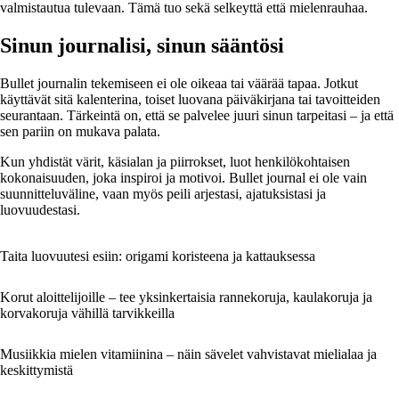
valmistautua tulevaan. Tämä tuo sekä selkeyttä että mielenrauhaa.
Sinun journalisi, sinun sääntösi
Bullet journalin tekemiseen ei ole oikeaa tai väärää tapaa. Jotkut
käyttävät sitä kalenterina, toiset luovana päiväkirjana tai tavoitteiden
seurantaan. Tärkeintä on, että se palvelee juuri sinun tarpeitasi – ja että
sen pariin on mukava palata.
Kun yhdistät värit, käsialan ja piirrokset, luot henkilökohtaisen
kokonaisuuden, joka inspiroi ja motivoi. Bullet journal ei ole vain
suunnitteluväline, vaan myös peili arjestasi, ajatuksistasi ja
luovuudestasi.
Taita luovuutesi esiin: origami koristeena ja kattauksessa
Korut aloittelijoille – tee yksinkertaisia rannekoruja, kaulakoruja ja
korvakoruja vähillä tarvikkeilla
Musiikkia mielen vitamiinina – näin sävelet vahvistavat mielialaa ja
keskittymistä