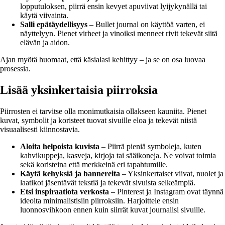
lopputuloksen, piirrä ensin kevyet apuviivat lyijykynällä tai
käytä viivainta.
Salli epätäydellisyys
– Bullet journal on käyttöä varten, ei
näyttelyyn. Pienet virheet ja vinoiksi menneet rivit tekevät siitä
elävän ja aidon.
Ajan myötä huomaat, että käsialasi kehittyy – ja se on osa luovaa
prosessia.
Lisää yksinkertaisia piirroksia
Piirrosten ei tarvitse olla monimutkaisia ollakseen kauniita. Pienet
kuvat, symbolit ja koristeet tuovat sivuille eloa ja tekevät niistä
visuaalisesti kiinnostavia.
Aloita helpoista kuvista
– Piirrä pieniä symboleja, kuten
kahvikuppeja, kasveja, kirjoja tai sääikoneja. Ne voivat toimia
sekä koristeina että merkkeinä eri tapahtumille.
Käytä kehyksiä ja bannereita
– Yksinkertaiset viivat, nuolet ja
laatikot jäsentävät tekstiä ja tekevät sivuista selkeämpiä.
Etsi inspiraatiota verkosta
– Pinterest ja Instagram ovat täynnä
ideoita minimalistisiin piirroksiin. Harjoittele ensin
luonnosvihkoon ennen kuin siirrät kuvat journalisi sivuille.