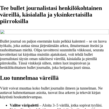
Tee bullet journalistasi henkilökohtainen
väreillä, käsialalla ja yksinkertaisilla
piirroksilla
Bullet journal on paljon enemmän kuin pelkkä kalenteri – se on luova
työkalu, joka auttaa sinua järjestämään arkea, ilmaisemaan itseäsi ja
rauhoittamaan mieltä. Olipa tavoitteesi suunnitella viikkoasi, seurata
tavoitteitasi tai kirjoittaa muistiin ajatuksiasi, voit tehdä bullet
journalistasi täysin oman näköisesi väreillä, käsialalla ja pienillä
piirroksilla. Tässä vinkkejä siihen, miten luot inspiroivan ja
henkilökohtaisen bullet journalin, joka heijastaa juuri sinua.
Luo tunnelmaa väreillä
Värit voivat muuttaa koko bullet journalin ilmeen ja tunnelman. Ne
auttavat hahmottamaan asioita, tuovat iloa arkeen ja tekevät kirjan
käytöstä houkuttelevampaa.
Valitse väripaletti
– Aloita 3–5 värillä, jotka sopivat tyyliisi.